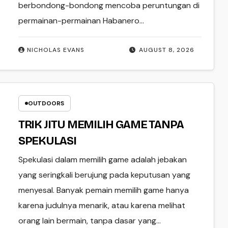
berbondong-bondong mencoba peruntungan di
permainan-permainan Habanero…
NICHOLAS EVANS
AUGUST 8, 2026
OUTDOORS
TRIK JITU MEMILIH GAME TANPA
SPEKULASI
Spekulasi dalam memilih game adalah jebakan
yang seringkali berujung pada keputusan yang
menyesal. Banyak pemain memilih game hanya
karena judulnya menarik, atau karena melihat
orang lain bermain, tanpa dasar yang…