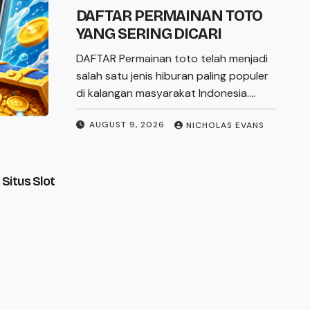
DAFTAR PERMAINAN TOTO
YANG SERING DICARI
DAFTAR Permainan toto telah menjadi
salah satu jenis hiburan paling populer
di kalangan masyarakat Indonesia.…
AUGUST 9, 2026
NICHOLAS EVANS
Situs Slot