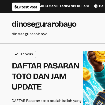
Skip
IK JITU MEMILIH GAME TANPA SPEKULASI
DAFTAR SITUS B
Latest Post
to
content
dinosegurarobayo
dinosegurarobayo
OUTDOORS
DAFTAR PASARAN
TOTO DAN JAM
UPDATE
DAFTAR Pasaran toto adalah istilah yang