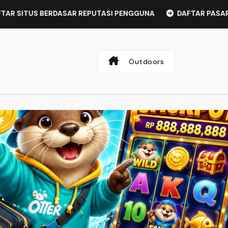
ERDASAR REPUTASI PENGGUNA
DAFTAR PASARAN TOTO DA
Outdoors